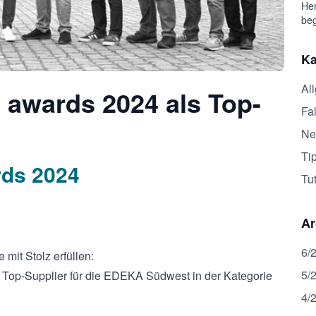
Her
beg
Ka
Al
 awards 2024 als Top-
Fal
Ne
Ti
ds 2024
Tut
Ar
6/
 mit Stolz erfüllen:
5/
 Top-Supplier für die EDEKA Südwest in der Kategorie
4/