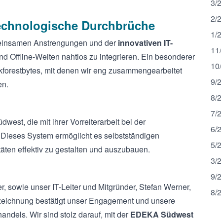
3/
2/
echnologische Durchbrüche
1/
meinsamen Anstrengungen und der
innovativen IT-
11
und Offline-Welten nahtlos zu integrieren. Ein besonderer
10
kforestbytes, mit denen wir eng zusammengearbeitet
9/
en.
8/
7/
st, die mit ihrer Vorreiterarbeit bei der
6/
 Dieses System ermöglicht es selbstständigen
5/
äten effektiv zu gestalten und auszubauen.
3/
9/
, sowie unser IT-Leiter und Mitgründer, Stefan Werner,
8/
szeichnung bestätigt unser Engagement und unsere
andels. Wir sind stolz darauf, mit der
EDEKA Südwest