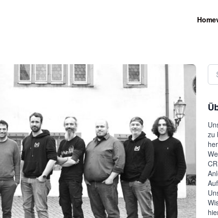
Home
Üb
Uns
zu 
her
Wel
CRM
Anl
Auf
Uns
Wis
hie