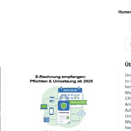
Home
Üb
Uns
zu 
her
Wel
CRM
Anl
Auf
Uns
Wis
hie