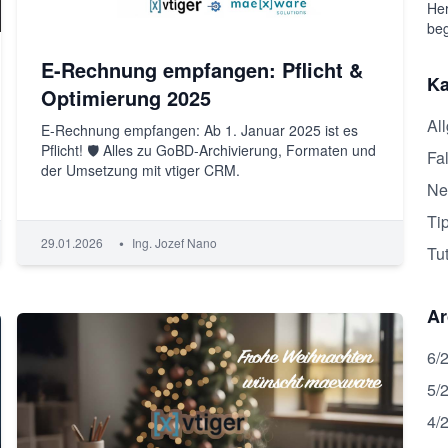
Her
beg
E-Rechnung empfangen: Pflicht &
Ka
Optimierung 2025
Al
E-Rechnung empfangen: Ab 1. Januar 2025 ist es
Pflicht! 🛡️ Alles zu GoBD-Archivierung, Formaten und
Fal
der Umsetzung mit vtiger CRM.
Ne
Ti
•
29.01.2026
Ing. Jozef Nano
Tut
Ar
6/
5/
4/