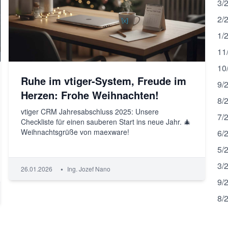
3/
2/
1/
11
10
Ruhe im vtiger-System, Freude im
9/
Herzen: Frohe Weihnachten!
8/
vtiger CRM Jahresabschluss 2025: Unsere
7/
Checkliste für einen sauberen Start ins neue Jahr. 🎄
Weihnachtsgrüße von maexware!
6/
5/
3/
•
26.01.2026
Ing. Jozef Nano
9/
8/