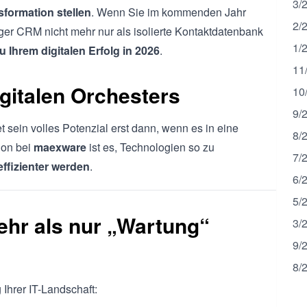
3/
nsformation stellen
. Wenn Sie im kommenden Jahr
2/
iger CRM nicht mehr nur als isolierte Kontaktdatenbank
1/
u Ihrem digitalen Erfolg in 2026
.
11
igitalen Orchesters
10
9/
et sein volles Potenzial erst dann, wenn es in eine
8/
ion bei
maexware
ist es, Technologien so zu
7/
ffizienter werden
.
6/
5/
hr als nur „Wartung“
3/
9/
8/
Ihrer IT-Landschaft: