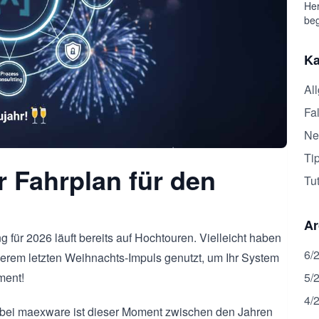
Her
beg
Ka
Al
Fal
Ne
Ti
r Fahrplan für den
Tut
Ar
für 2026 läuft bereits auf Hochtouren. Vielleicht haben
6/
erem letzten Weihnachts-Impuls genutzt, um Ihr System
5/
ment!
4/
s bei maexware ist dieser Moment zwischen den Jahren