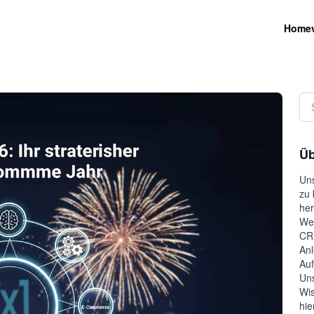
Home
Üb
Uns
zu 
her
Wel
CRM
Anl
Auf
Uns
Wis
hie