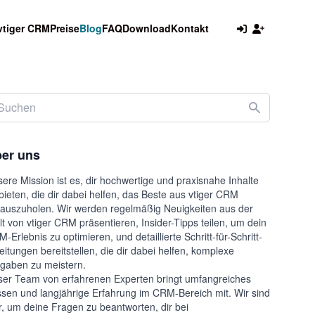
vtiger CRM
Preise
Blog
FAQ
Download
Kontakt
er uns
ere Mission ist es, dir hochwertige und praxisnahe Inhalte
bieten, die dir dabei helfen, das Beste aus vtiger CRM
auszuholen. Wir werden regelmäßig Neuigkeiten aus der
t von vtiger CRM präsentieren, Insider-Tipps teilen, um dein
-Erlebnis zu optimieren, und detaillierte Schritt-für-Schritt-
eitungen bereitstellen, die dir dabei helfen, komplexe
gaben zu meistern.
er Team von erfahrenen Experten bringt umfangreiches
sen und langjährige Erfahrung im CRM-Bereich mit. Wir sind
r, um deine Fragen zu beantworten, dir bei