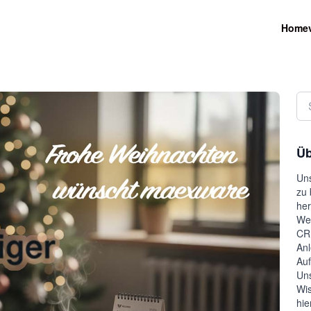
Home
Üb
Uns
zu 
her
Wel
CRM
Anl
Auf
Uns
Wis
hie