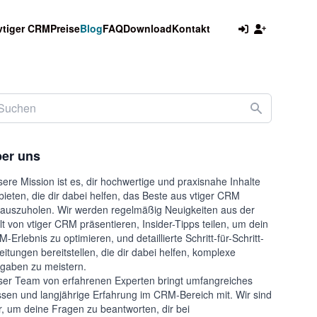
vtiger CRM
Preise
Blog
FAQ
Download
Kontakt
er uns
ere Mission ist es, dir hochwertige und praxisnahe Inhalte
bieten, die dir dabei helfen, das Beste aus vtiger CRM
auszuholen. Wir werden regelmäßig Neuigkeiten aus der
t von vtiger CRM präsentieren, Insider-Tipps teilen, um dein
-Erlebnis zu optimieren, und detaillierte Schritt-für-Schritt-
eitungen bereitstellen, die dir dabei helfen, komplexe
gaben zu meistern.
er Team von erfahrenen Experten bringt umfangreiches
sen und langjährige Erfahrung im CRM-Bereich mit. Wir sind
r, um deine Fragen zu beantworten, dir bei