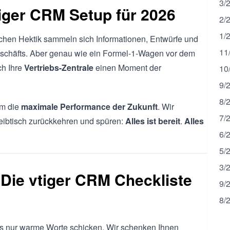
3/
tiger CRM Setup für 2026
2/
1/
glichen Hektik sammeln sich Informationen, Entwürfe und
11
eschäfts. Aber genau wie ein Formel-1-Wagen vor dem
ch Ihre
Vertriebs-Zentrale
einen Moment der
10
9/
8/
um die
maximale Performance der Zukunft
. Wir
7/
eibtisch zurückkehren und spüren:
Alles ist bereit
.
Alles
6/
5/
3/
Die vtiger CRM Checkliste
9/
8/
s nur warme Worte schicken. Wir schenken Ihnen