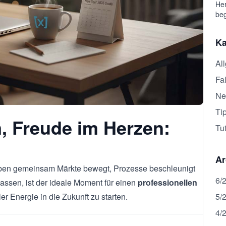
Her
beg
Ka
Al
Fal
Ne
Ti
, Freude im Herzen:
Tut
Ar
aben gemeinsam Märkte bewegt, Prozesse beschleunigt
6/
lassen, ist der ideale Moment für einen
professionellen
5/
r Energie in die Zukunft zu starten.
4/