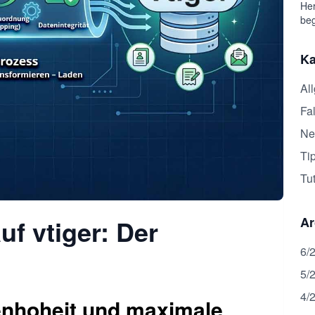
Her
beg
Ka
Al
Fal
Ne
Ti
Tut
f vtiger: Der
Ar
6/
5/
4/
nhoheit und maximale