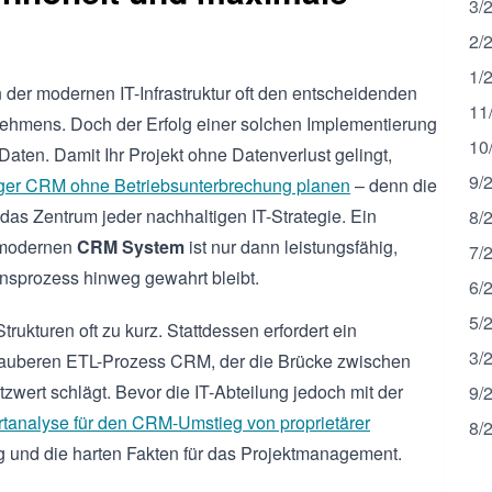
3/
2/
1/
n der modernen IT-Infrastruktur oft den entscheidenden
11
nehmens. Doch der Erfolg einer solchen Implementierung
10
 Daten. Damit Ihr Projekt ohne Datenverlust gelingt,
9/
iger CRM ohne Betriebsunterbrechung planen
– denn die
 das Zentrum jeder nachhaltigen IT-Strategie. Ein
8/
 modernen
CRM System
ist nur dann leistungsfähig,
7/
nsprozess hinweg gewahrt bleibt.
6/
5/
ukturen oft zu kurz. Stattdessen erfordert ein
3/
auberen ETL-Prozess CRM, der die Brücke zwischen
zwert schlägt. Bevor die IT-Abteilung jedoch mit der
9/
tanalyse für den CRM-Umstieg von proprietärer
8/
ng und die harten Fakten für das Projektmanagement.