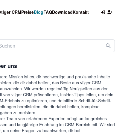
vtiger CRM
Preise
Blog
FAQ
Download
Kontakt
er uns
ere Mission ist es, dir hochwertige und praxisnahe Inhalte
bieten, die dir dabei helfen, das Beste aus vtiger CRM
auszuholen. Wir werden regelmäßig Neuigkeiten aus der
t von vtiger CRM präsentieren, Insider-Tipps teilen, um dein
-Erlebnis zu optimieren, und detaillierte Schritt-für-Schritt-
eitungen bereitstellen, die dir dabei helfen, komplexe
gaben zu meistern.
er Team von erfahrenen Experten bringt umfangreiches
sen und langjährige Erfahrung im CRM-Bereich mit. Wir sind
r, um deine Fragen zu beantworten, dir bei