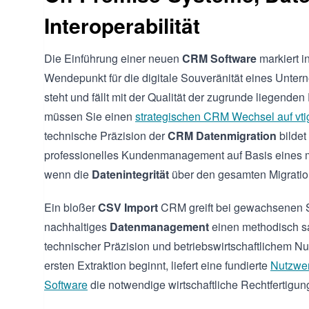
Interoperabilität
Die Einführung einer neuen
CRM Software
markiert i
Wendepunkt für die digitale Souveränität eines Unter
steht und fällt mit der Qualität der zugrunde liegenden
müssen Sie einen
strategischen CRM Wechsel auf vt
technische Präzision der
CRM Datenmigration
bildet
professionelles Kundenmanagement auf Basis eines
wenn die
Datenintegrität
über den gesamten Migratio
Ein bloßer
CSV Import
CRM greift bei gewachsenen Str
nachhaltiges
Datenmanagement
einen methodisch s
technischer Präzision und betriebswirtschaftlichem Nut
ersten Extraktion beginnt, liefert eine fundierte
Nutzwer
Software
die notwendige wirtschaftliche Rechtfertigu