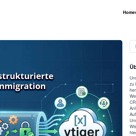
Home
Üb
Uns
zu 
her
Wel
CRM
Anl
Auf
Uns
Wis
hie