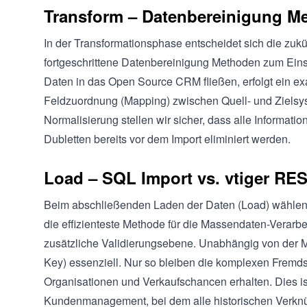
Transform – Datenbereinigung M
In der Transformationsphase entscheidet sich die zuk
fortgeschrittene Datenbereinigung Methoden zum Ein
Daten in das Open Source CRM fließen, erfolgt ein 
Feldzuordnung (Mapping) zwischen Quell- und Zielsys
Normalisierung stellen wir sicher, dass alle Inform
Dubletten bereits vor dem Import eliminiert werden.
Load – SQL Import vs. vtiger RE
Beim abschließenden Laden der Daten (Load) wähle
die effizienteste Methode für die Massendaten-Verarbei
zusätzliche Validierungsebene. Unabhängig von der M
Key) essenziell. Nur so bleiben die komplexen Frem
Organisationen und Verkaufschancen erhalten. Dies ist
Kundenmanagement, bei dem alle historischen Verknü