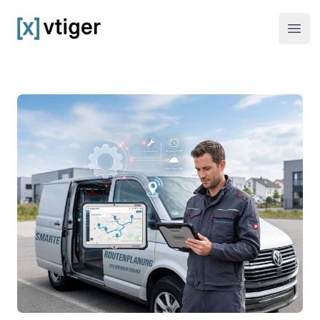
vtiger CRM
Haup