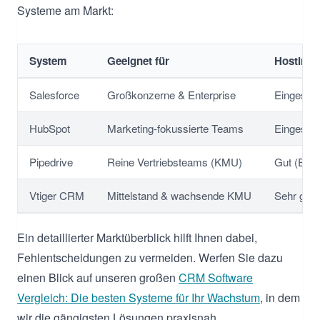
Systeme am Markt:
System
Geeignet für
Hosting 
Salesforce
Großkonzerne & Enterprise
Eingesch
HubSpot
Marketing-fokussierte Teams
Eingesch
Pipedrive
Reine Vertriebsteams (KMU)
Gut (EU-S
Vtiger CRM
Mittelstand & wachsende KMU
Sehr gut 
Ein detaillierter Marktüberblick hilft Ihnen dabei,
Fehlentscheidungen zu vermeiden. Werfen Sie dazu
einen Blick auf unseren großen
CRM Software
Vergleich: Die besten Systeme für Ihr Wachstum
, in dem
wir die gängigsten Lösungen praxisnah