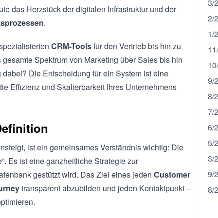
3/
ute das Herzstück der digitalen Infrastruktur und der
2/
tsprozessen
.
1/
spezialisierten
CRM-Tools
für den Vertrieb bis hin zu
11
s gesamte Spektrum von Marketing über Sales bis hin
10
dabei? Die Entscheidung für ein System ist eine
9/
die Effizienz und Skalierbarkeit Ihres Unternehmens
8/
7/
efinition
6/
5/
nsteigt, ist ein gemeinsames Verständnis wichtig: Die
3/
. Es ist eine ganzheitliche Strategie zur
9/
atenbank gestützt wird. Das Ziel eines jeden
Customer
urney
transparent abzubilden und jeden Kontaktpunkt –
8/
ptimieren.