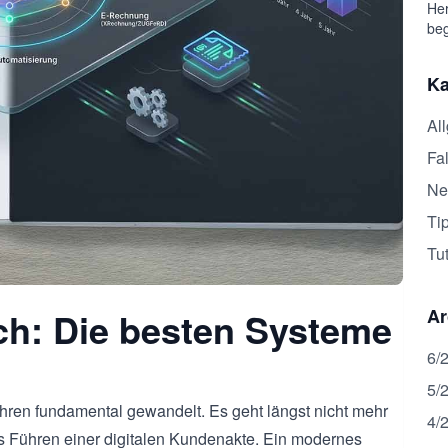
Her
beg
Ka
Al
Fal
Ne
Ti
Tut
ch: Die besten Systeme
Ar
6/
5/
ahren fundamental gewandelt. Es geht längst nicht mehr
4/
s Führen einer digitalen Kundenakte. Ein modernes