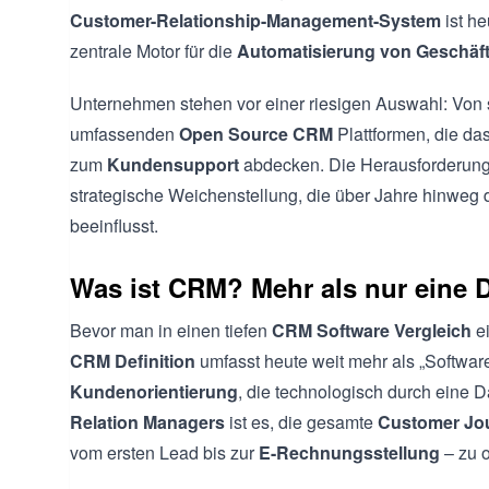
Customer-Relationship-Management-System
ist he
zentrale Motor für die
Automatisierung von Geschäf
Unternehmen stehen vor einer riesigen Auswahl: Von 
umfassenden
Open Source CRM
Plattformen, die da
zum
Kundensupport
abdecken. Die Herausforderung 
strategische Weichenstellung, die über Jahre hinweg 
beeinflusst.
Was ist CRM? Mehr als nur eine D
Bevor man in einen tiefen
CRM Software Vergleich
ei
CRM Definition
umfasst heute weit mehr als „Software“
Kundenorientierung
, die technologisch durch eine D
Relation Managers
ist es, die gesamte
Customer Jo
vom ersten Lead bis zur
E-Rechnungsstellung
– zu o