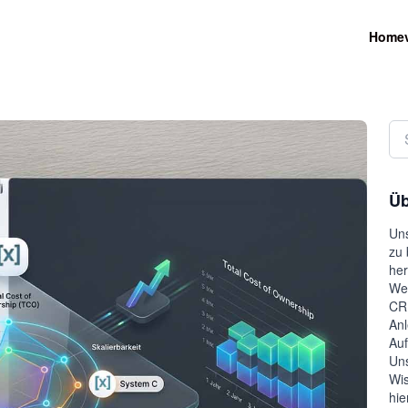
Home
Üb
Uns
zu 
her
Wel
CRM
Anl
Auf
Uns
Wis
hie