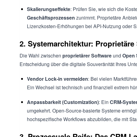
Skalierungseffekte
: Prüfen Sie, wie sich die Kos
Geschäftsprozessen
zunimmt. Proprietäre Anbiet
Lizenzkosten-Erhöhungen bei API-Nutzung oder Sp
2. Systemarchitektur: Proprietäre
Die Wahl zwischen
proprietärer Software
und
Open 
Entscheidung über die digitale Souveränität Ihres Un
Vendor Lock-in vermeiden
: Bei vielen Marktführ
Ein Wechsel ist technisch und finanziell extrem hü
Anpassbarkeit (Customization)
: Ein
CRM-Syst
umgekehrt. Open-Source-basierte Systeme ermögli
hochspezifische Workflows abzubilden, die mit St
3. Prozessuale Reife: Das CRM L