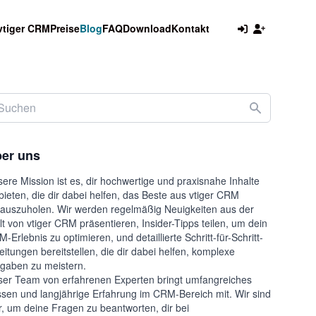
vtiger CRM
Preise
Blog
FAQ
Download
Kontakt
er uns
ere Mission ist es, dir hochwertige und praxisnahe Inhalte
bieten, die dir dabei helfen, das Beste aus vtiger CRM
auszuholen. Wir werden regelmäßig Neuigkeiten aus der
t von vtiger CRM präsentieren, Insider-Tipps teilen, um dein
-Erlebnis zu optimieren, und detaillierte Schritt-für-Schritt-
eitungen bereitstellen, die dir dabei helfen, komplexe
gaben zu meistern.
er Team von erfahrenen Experten bringt umfangreiches
sen und langjährige Erfahrung im CRM-Bereich mit. Wir sind
r, um deine Fragen zu beantworten, dir bei