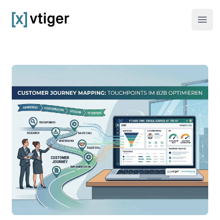
vtiger CRM
Haup