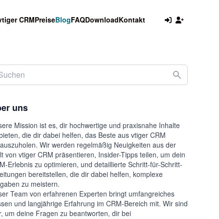
vtiger CRM
Preise
Blog
FAQ
Download
Kontakt
er uns
ere Mission ist es, dir hochwertige und praxisnahe Inhalte
bieten, die dir dabei helfen, das Beste aus vtiger CRM
auszuholen. Wir werden regelmäßig Neuigkeiten aus der
t von vtiger CRM präsentieren, Insider-Tipps teilen, um dein
-Erlebnis zu optimieren, und detaillierte Schritt-für-Schritt-
eitungen bereitstellen, die dir dabei helfen, komplexe
gaben zu meistern.
er Team von erfahrenen Experten bringt umfangreiches
sen und langjährige Erfahrung im CRM-Bereich mit. Wir sind
r, um deine Fragen zu beantworten, dir bei