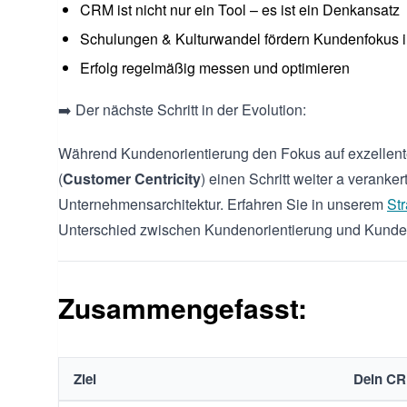
CRM ist nicht nur ein Tool – es ist ein Denkansatz
Schulungen & Kulturwandel fördern Kundenfokus
Erfolg regelmäßig messen und optimieren
➡️ Der nächste Schritt in der Evolution:
Während Kundenorientierung den Fokus auf exzellente
(
Customer Centricity
) einen Schritt weiter a verank
Unternehmensarchitektur. Erfahren Sie in unserem
St
Unterschied zwischen Kundenorientierung und Kundenz
Zusammengefasst:
Ziel
Dein CR