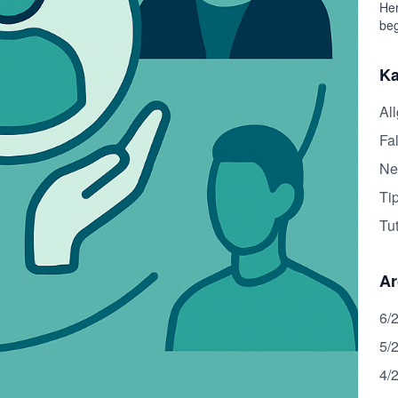
Her
beg
Ka
Al
Fal
Ne
Ti
Tut
Ar
6/
5/
4/