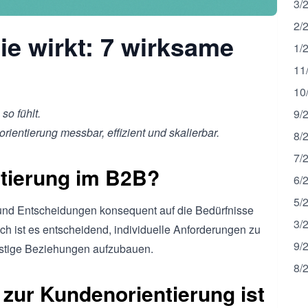
3/
2/
ie wirkt: 7 wirksame
1/
11
10
so fühlt.
9/
ntierung messbar, effizient und skalierbar.
8/
7/
tierung im B2B?
6/
5/
 und Entscheidungen konsequent auf die Bedürfnisse
3/
h ist es entscheidend, individuelle Anforderungen zu
9/
istige Beziehungen aufzubauen.
8/
zur Kundenorientierung ist