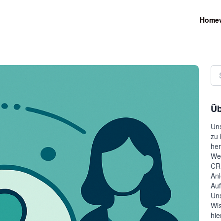
Home
Üb
Uns
zu 
her
Wel
CRM
Anl
Auf
Uns
Wis
hie