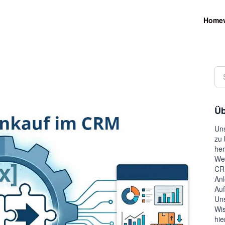
Home
Üb
Uns
zu 
her
Wel
CRM
Anl
Auf
Uns
Wis
hie