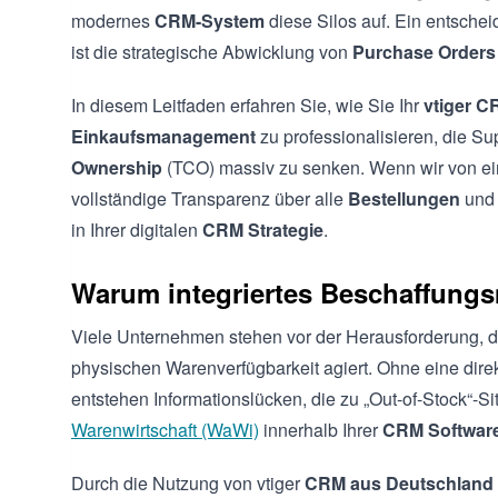
modernes
CRM-System
diese Silos auf. Ein entschei
ist die strategische Abwicklung von
Purchase Orders
In diesem Leitfaden erfahren Sie, wie Sie Ihr
vtiger 
Einkaufsmanagement
zu professionalisieren, die S
Ownership
(TCO) massiv zu senken. Wenn wir von eine
vollständige Transparenz über alle
Bestellungen
un
in Ihrer digitalen
CRM Strategie
.
Warum integriertes Beschaffun
Viele Unternehmen stehen vor der Herausforderung, d
physischen Warenverfügbarkeit agiert. Ohne eine dir
entstehen Informationslücken, die zu „Out-of-Stock“-S
Warenwirtschaft (WaWi)
innerhalb Ihrer
CRM Softwar
Durch die Nutzung von vtiger
CRM aus Deutschland