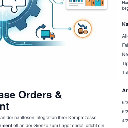
Her
beg
Ka
Al
Fal
Ne
Ti
Tut
ase Orders &
Ar
nt
6/
5/
an der nahtlosen Integration ihrer Kernprozesse.
4/
ement
oft an der Grenze zum Lager endet, bricht ein