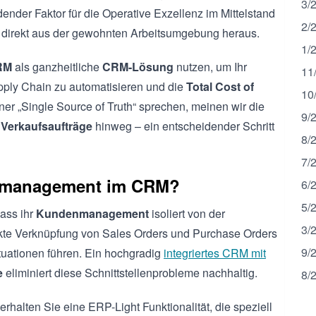
3/
dender Faktor für die Operative Exzellenz im Mittelstand
2/
direkt aus der gewohnten Arbeitsumgebung heraus.
1/
CRM
als ganzheitliche
CRM-Lösung
nutzen, um Ihr
11
upply Chain zu automatisieren und die
Total Cost of
10
r „Single Source of Truth“ sprechen, meinen wir die
9/
d
Verkaufsaufträge
hinweg – ein entscheidender Schritt
8/
7/
gsmanagement im CRM?
6/
5/
ass ihr
Kundenmanagement
isoliert von der
3/
ekte Verknüpfung von Sales Orders und Purchase Orders
9/
ituationen führen. Ein hochgradig
integriertes CRM mit
e
eliminiert diese Schnittstellenprobleme nachhaltig.
8/
erhalten Sie eine ERP-Light Funktionalität, die speziell