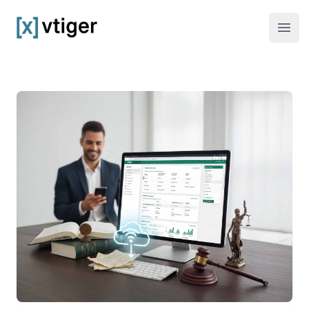
vtiger CRM
Haup