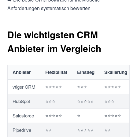
Anforderungen systematisch bewerten
Die wichtigsten CRM
Anbieter im Vergleich
Anbieter
Flexibilität
Einstieg
Skalierung
vtiger CRM
⭐⭐⭐⭐⭐
⭐⭐⭐
⭐⭐⭐⭐⭐
HubSpot
⭐⭐⭐
⭐⭐⭐⭐⭐
⭐⭐⭐
Salesforce
⭐⭐⭐⭐⭐
⭐
⭐⭐⭐⭐⭐
Pipedrive
⭐⭐
⭐⭐⭐⭐⭐
⭐⭐