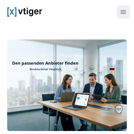
vtiger CRM
Haup