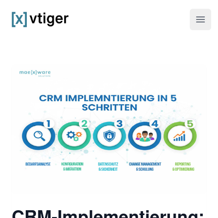
vtiger CRM
Haup
CRM-Implementierung: