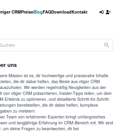
vtiger CRM
Preise
Blog
FAQ
Download
Kontakt
er uns
ere Mission ist es, dir hochwertige und praxisnahe Inhalte
bieten, die dir dabei helfen, das Beste aus vtiger CRM
auszuholen. Wir werden regelmäßig Neuigkeiten aus der
t von vtiger CRM präsentieren, Insider-Tipps teilen, um dein
-Erlebnis zu optimieren, und detaillierte Schritt-für-Schritt-
eitungen bereitstellen, die dir dabei helfen, komplexe
gaben zu meistern.
er Team von erfahrenen Experten bringt umfangreiches
sen und langjährige Erfahrung im CRM-Bereich mit. Wir sind
r, um deine Fragen zu beantworten, dir bei