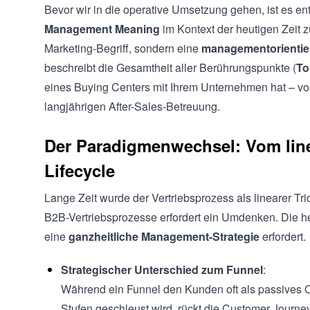
Bevor wir in die operative Umsetzung gehen, ist es e
Management Meaning
im Kontext der heutigen Zeit z
Marketing-Begriff, sondern eine
managementorientiert
beschreibt die Gesamtheit aller Berührungspunkte (
To
eines Buying Centers mit Ihrem Unternehmen hat – vom
langjährigen After-Sales-Betreuung.
Der Paradigmenwechsel: Vom lin
Lifecycle
Lange Zeit wurde der Vertriebsprozess als linearer Tri
B2B-Vertriebsprozesse erfordert ein Umdenken. Die he
eine
ganzheitliche Management-Strategie
erfordert.
Strategischer Unterschied zum Funnel
:
Während ein Funnel den Kunden oft als passives Obj
Stufen geschleust wird, rückt die Customer Journe