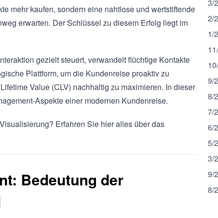
3/
te mehr kaufen, sondern eine nahtlose und wertstiftende
2/
weg erwarten. Der Schlüssel zu diesem Erfolg liegt im
1/
11
eraktion gezielt steuert, verwandelt flüchtige Kontakte
10
logische Plattform, um die Kundenreise proaktiv zu
9/
ifetime Value (CLV) nachhaltig zu maximieren. In dieser
8/
anagement-Aspekte einer modernen Kundenreise.
7/
Visualisierung? Erfahren Sie hier alles über das
6/
5/
3/
9/
nt: Bedeutung der
8/
M