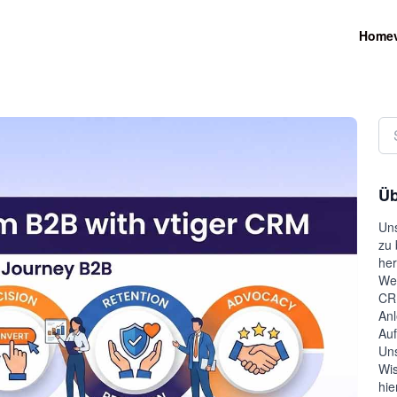
Home
Üb
Uns
zu 
her
Wel
CRM
Anl
Auf
Uns
Wis
hie