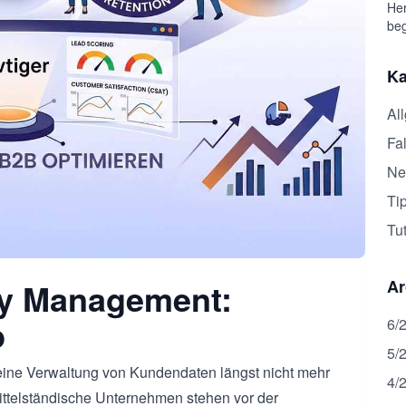
Her
beg
Ka
Al
Fal
Ne
Ti
Tut
y Management:
Ar
p
6/
5/
reine Verwaltung von Kundendaten längst nicht mehr
4/
ttelständische Unternehmen stehen vor der