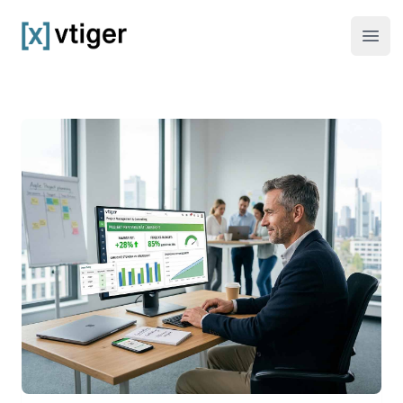
vtiger CRM
Haup