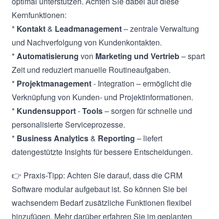
optimal unterstützen. Achten Sie dabei auf diese
Kernfunktionen:
*
Kontakt
&
Leadmanagement
– zentrale Verwaltung
und Nachverfolgung von Kundenkontakten.
*
Automatisierung
von
Marketing und Vertrieb
– spart
Zeit und reduziert manuelle Routineaufgaben.
*
Projektmanagement
- Integration – ermöglicht die
Verknüpfung von Kunden- und Projektinformationen.
*
Kundensupport
-
Tools
– sorgen für schnelle und
personalisierte Serviceprozesse.
*
Business Analytics
&
Reporting
– liefert
datengestützte Insights für bessere Entscheidungen.
👉 Praxis-Tipp: Achten Sie darauf, dass die CRM
Software modular aufgebaut ist. So können Sie bei
wachsendem Bedarf zusätzliche Funktionen flexibel
hinzufügen. Mehr darüber erfahren Sie im geplanten