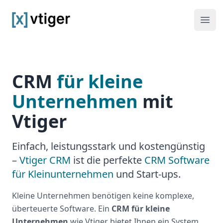
vtiger CRM
Haup
CRM
für kleine
Unternehmen
mit
Vtiger
Einfach, leistungsstark und kostengünstig
–
Vtiger CRM
ist die perfekte
CRM Software
für Kleinunternehmen
und Start-ups.
Kleine Unternehmen benötigen keine komplexe,
überteuerte Software. Ein
CRM für kleine
Unternehmen
wie Vtiger bietet Ihnen ein System,