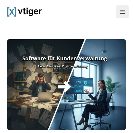
vtiger CRM
Haup